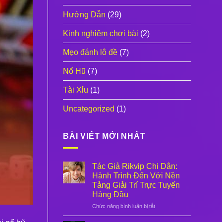
Hướng Dẫn
(29)
Kinh nghiệm chơi bài
(2)
Mẹo đánh lô đề
(7)
Nổ Hũ
(7)
Tài Xỉu
(1)
Uncategorized
(1)
BÀI VIẾT MỚI NHẤT
Tác Giả Rikvip Chi Dân:
Hành Trình Đến Với Nền
Tảng Giải Trí Trực Tuyến
Hàng Đầu
ở
Chức năng bình luận bị tắt
Tác