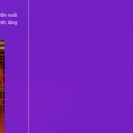
tần suất
iệc tăng