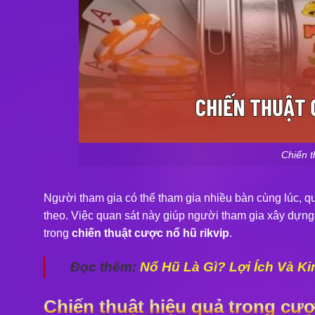
Chiến t
Người tham gia có thể tham gia nhiều bàn cùng lúc, qu
theo. Việc quan sát này giúp người tham gia xây dựng 
trong
chiến thuật cược nổ hũ rikvip
.
Đọc thêm:
Nổ Hũ Là Gì? Lợi Ích Và Ki
Chiến thuật hiệu quả trong cượ