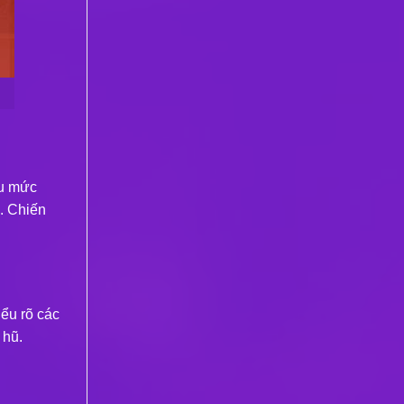
ều mức
. Chiến
iểu rõ các
 hũ.