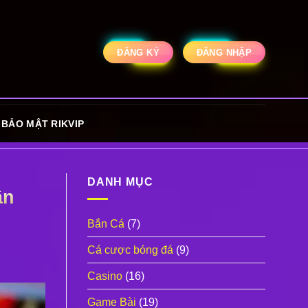
ĐĂNG KÝ
ĐĂNG NHẬP
BẢO MẬT RIKVIP
DANH MỤC
ân
Bắn Cá
(7)
Cá cược bóng đá
(9)
Casino
(16)
Game Bài
(19)