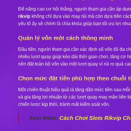
Để nâng cao cơ hội thắng, người tham gia cần áp dụ
rikvip
không chỉ dựa vào may rủi mà còn dựa trên các
yếu tố ấy sẽ chính là chìa khóa giúp bạn tối ưu lợi nh
Quản lý vốn một cách thông minh
Đầu tiên, người tham gia cần xác định số vốn tối đa c
nhiều lượt quay giúp kéo dài thời gian chơi, tăng cơ 
nên đặt toàn bộ vốn vào một lượt quay vì rủi ro quá ca
Chọn mức đặt tiền phù hợp theo chuỗi 
Một chiến thuật hiệu quả là tăng dần mức tiền sau mỗ
và gia tăng lợi nhuận từ các lượt quay may mắn liên ti
chiến lược kịp thời, tránh mất kiểm soát vốn.
Xem thêm:
Cách Chơi Slots Rikvip C