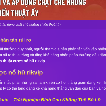
à áp dụng chặt chẽ những chiến thuật ấy
hân tán rủi ro
 giải thưởng duy nhất, người tham gia nên phân tán vốn vào nhi
m rủi ro thua trắng và tăng khả năng nhận phần thưởng đều đặn
n thuật cược nổ hũ rikvip
.
ợc nổ hũ rikvip
vẫn mắc phải những sai lầm khiến cơ hội thắng giảm đáng kể. H
ợp lý có thể tăng đáng kể khả năng thắng ván đấu của bạn và nổ
vip – Trải Nghiệm Đỉnh Cao Không Thể Bỏ Lỡ