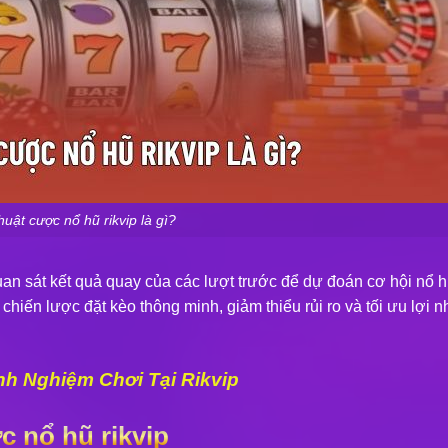
huật cược nổ hũ rikvip là gì?
an sát kết quả quay của các lượt trước để dự đoán cơ hội nổ h
chiến lược đặt kèo thông minh, giảm thiểu rủi ro và tối ưu lợi 
nh Nghiệm Chơi Tại Rikvip
c nổ hũ rikvip