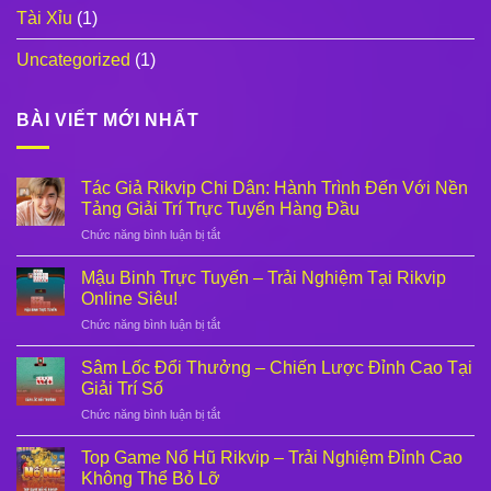
Tài Xỉu
(1)
Uncategorized
(1)
BÀI VIẾT MỚI NHẤT
Tác Giả Rikvip Chi Dân: Hành Trình Đến Với Nền
Tảng Giải Trí Trực Tuyến Hàng Đầu
ở
Chức năng bình luận bị tắt
Tác
Giả
Mậu Binh Trực Tuyến – Trải Nghiệm Tại Rikvip
Rikvip
Online Siêu!
Chi
ở
Chức năng bình luận bị tắt
Dân:
Mậu
Hành
Binh
Trình
Sâm Lốc Đổi Thưởng – Chiến Lược Đỉnh Cao Tại
Trực
Đến
Giải Trí Số
Tuyến
Với
ở
Chức năng bình luận bị tắt
–
Nền
Sâm
Trải
Tảng
Lốc
Nghiệm
Top Game Nổ Hũ Rikvip – Trải Nghiệm Đỉnh Cao
Giải
Đổi
Tại
Không Thể Bỏ Lỡ
Trí
Thưởng
Rikvip