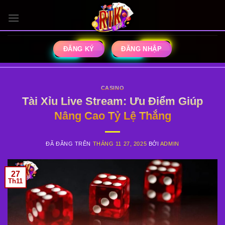
Chuyển
đến
nội
dung
ĐĂNG KÝ
ĐĂNG NHẬP
CASINO
Tài Xỉu Live Stream: Ưu Điểm Giúp
Nâng Cao Tỷ Lệ Thắng
ĐÃ ĐĂNG TRÊN
THÁNG 11 27, 2025
BỞI
ADMIN
27
Th11