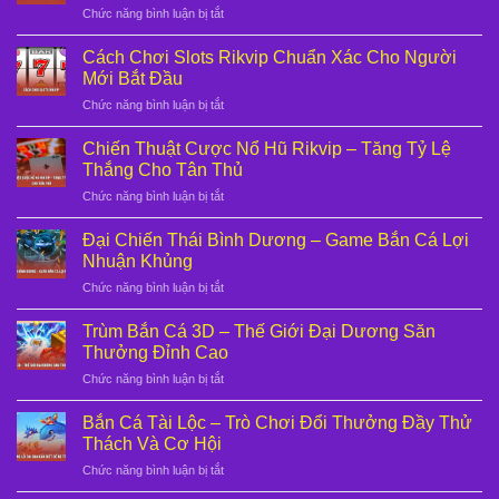
Trực
ở
Chức năng bình luận bị tắt
–
Online
Tuyến
Top
Chiến
Siêu!
Hàng
Game
Lược
Cách Chơi Slots Rikvip Chuẩn Xác Cho Người
Đầu
Nổ
Đỉnh
Mới Bắt Đầu
Hũ
Cao
ở
Chức năng bình luận bị tắt
Rikvip
Tại
Cách
–
Giải
Chơi
Trải
Chiến Thuật Cược Nổ Hũ Rikvip – Tăng Tỷ Lệ
Trí
Slots
Nghiệm
Thắng Cho Tân Thủ
Số
Rikvip
Đỉnh
ở
Chức năng bình luận bị tắt
Chuẩn
Cao
Chiến
Xác
Không
Thuật
Cho
Đại Chiến Thái Bình Dương – Game Bắn Cá Lợi
Thể
Cược
Người
Nhuận Khủng
Bỏ
Nổ
Mới
Lỡ
ở
Chức năng bình luận bị tắt
Hũ
Bắt
Đại
Rikvip
Đầu
Chiến
–
Trùm Bắn Cá 3D – Thế Giới Đại Dương Săn
Thái
Tăng
Thưởng Đỉnh Cao
Bình
Tỷ
ở
Chức năng bình luận bị tắt
Dương
Lệ
Trùm
–
Thắng
Bắn
Game
Bắn Cá Tài Lộc – Trò Chơi Đổi Thưởng Đầy Thử
Cho
Cá
Bắn
Thách Và Cơ Hội
Tân
3D
Cá
Thủ
ở
Chức năng bình luận bị tắt
–
Lợi
Bắn
Thế
Nhuận