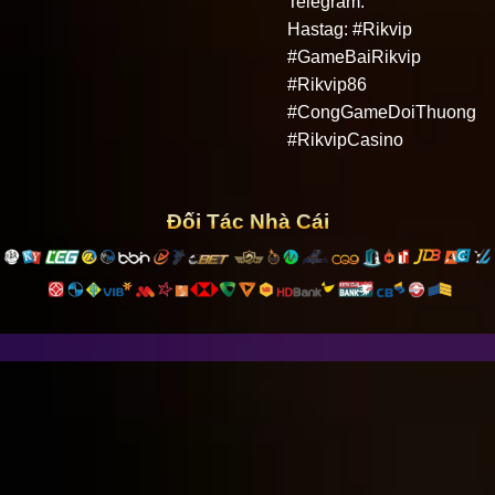
Telegram.
Hastag: #Rikvip
#GameBaiRikvip
#Rikvip86
#CongGameDoiThuong
#RikvipCasino
Đối Tác Nhà Cái