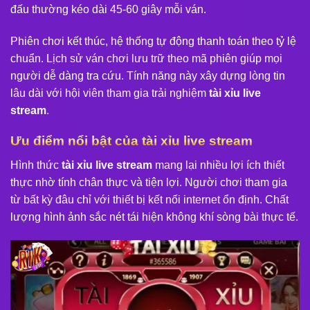
đấu thường kéo dài 45-60 giây mỗi ván.
Phiên chơi kết thúc, hệ thống tự động thanh toán theo tỷ lệ
chuẩn. Lịch sử ván chơi lưu trữ theo mã phiên giúp mọi
người dễ dàng tra cứu. Tính năng này xây dựng lòng tin
lâu dài với hội viên tham gia trải nghiệm
tài xỉu live
stream
.
Ưu điểm nổi bật của tài xỉu live stream
Hình thức
tài xỉu live stream
mang lại nhiều lợi ích thiết
thực nhờ tính chân thực và tiện lợi. Người chơi tham gia
từ bất kỳ đâu chỉ với thiết bị kết nối internet ổn định. Chất
lượng hình ảnh sắc nét tái hiện không khí sòng bài thực tế.