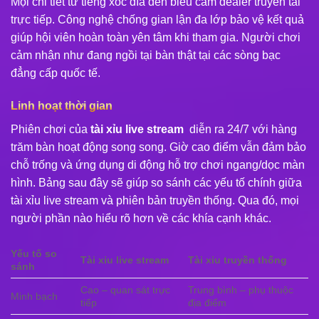
Mọi chi tiết từ tiếng xóc đĩa đến biểu cảm dealer truyền tải
trực tiếp. Công nghệ chống gian lận đa lớp bảo vệ kết quả
giúp hội viên hoàn toàn yên tâm khi tham gia. Người chơi
cảm nhận như đang ngồi tại bàn thật tại các sòng bạc
đẳng cấp quốc tế.
Linh hoạt thời gian
Phiên chơi của
tài xỉu live stream
diễn ra 24/7 với hàng
trăm bàn hoạt động song song. Giờ cao điểm vẫn đảm bảo
chỗ trống và ứng dụng di động hỗ trợ chơi ngang/dọc màn
hình. Bảng sau đây sẽ giúp so sánh các yếu tố chính giữa
tài xỉu live stream và phiên bản truyền thống. Qua đó, mọi
người phần nào hiểu rõ hơn về các khía cạnh khác.
Yếu tố so
Tài xỉu live stream
Tài xỉu truyền thống
sánh
Cao – quan sát trực
Trung bình – phụ thuộc
Minh bạch
tiếp
địa điểm