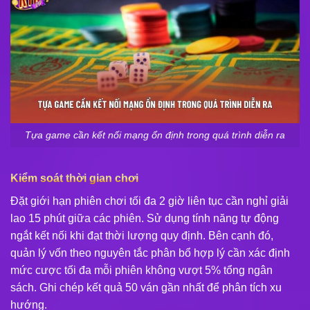
Tựa game cần kết nối mạng ổn định trong quá trình diễn ra
Kiểm soát thời gian chơi
Đặt giới hạn phiên chơi tối đa 2 giờ liên tục cần nghỉ giải
lao 15 phút giữa các phiên. Sử dụng tính năng tự động
ngắt kết nối khi đạt thời lượng quy định. Bên cạnh đó,
quản lý vốn theo nguyên tắc phân bổ hợp lý cần xác định
mức cược tối đa mỗi phiên không vượt 5% tổng ngân
sách. Ghi chép kết quả 50 ván gần nhất để phân tích xu
hướng.